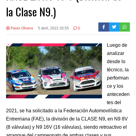
la Clase N9.)
Paulo Olivera
5 abril, 2022 20:55
0
Luego de
analizar
desde lo
técnico, la
performan
ce y los
anteceden
tes del
2021, se ha solicitado a la Federación Automovilística
Entrerriana (FAE), la división de la CLASE N9, en N9 8V
(8 válvulas) y N9 16V (16 válvulas), siendo retroactivo el
arranque del campeonato de ambas clases y sus