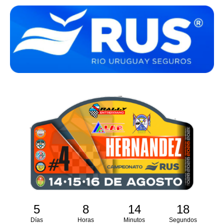
5
8
14
17
Días
Horas
Minutos
Segundos