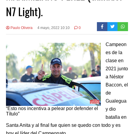
N7 Light).
Paulo Olivera
4 mayo, 2022 10:10
0
Campeon
es de la
clase en
2021 junto
a Néstor
Baccon, el
de
Gualegua
“Esto nos incentiva a pelear por defender el
y dio
Título”
batalla en
Santa Anita y al final fue quien se quedo con todo y es
hoy el líder del Campeonato.