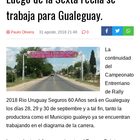
trabaja para Gualeguay.
Paulo Olivera
31 agosto, 2018 21:48
0
La
continuidad
del
Campeonato
Entrerriano
de Rally
2018 Rio Uruguay Seguros 60 Años será en Gualeguay
los días 28, 29 y 30 de septiembre y a tal fin, tanto la
productora como el Municipio gualeyo ya se encuentran
trabajando en el diagrama de la carrera.