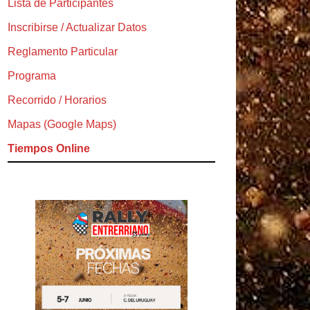
Lista de Participantes
Inscribirse / Actualizar Datos
Reglamento Particular
Programa
Recorrido / Horarios
Mapas (Google Maps)
Tiempos Online