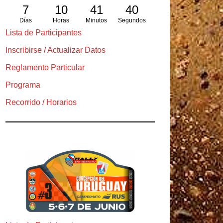
7
10
41
39
Días
Horas
Minutos
Segundos
Lista de Participantes
Inscribirse / Actualizar Datos
Reglamento Particular
Programa
Recorrido / Horarios