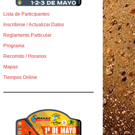
Lista de Participantes
Inscribirse / Actualizar Datos
Reglamento Particular
Programa
Recorrido / Horarios
Mapas
Tiempos Online