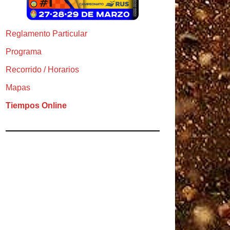
Reglamento Particular
Programa
Recorrido / Horarios
Mapas
Tiempos Online