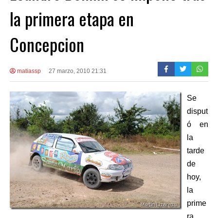
la primera etapa en
Concepcion
matiassp
27 marzo, 2010 21:31
Se
disput
ó en
la
tarde
de
hoy,
la
prime
ra