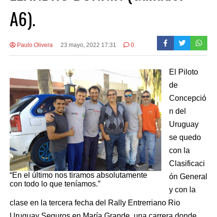
A6).
Paulo Olivera
23 mayo, 2022 17:31
0
El Piloto
de
Concepció
n del
Uruguay
se quedo
con la
Clasificaci
“En el último nos tiramos absolutamente
ón General
con todo lo que teníamos.”
y con la
clase en la tercera fecha del Rally Entrerriano Rio
Uruguay Seguros en María Grande, una carrera donde