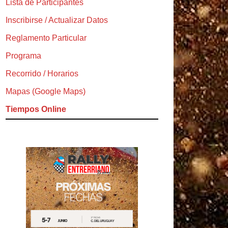
Lista de Participantes
Inscribirse / Actualizar Datos
Reglamento Particular
Programa
Recorrido / Horarios
Mapas (Google Maps)
Tiempos Online