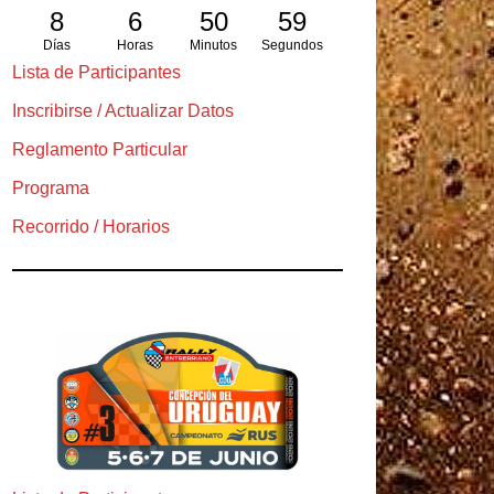
8
6
50
57
Días
Horas
Minutos
Segundos
Lista de Participantes
Inscribirse / Actualizar Datos
Reglamento Particular
Programa
Recorrido / Horarios