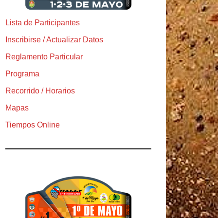
Lista de Participantes
Inscribirse / Actualizar Datos
Reglamento Particular
Programa
Recorrido / Horarios
Mapas
Tiempos Online