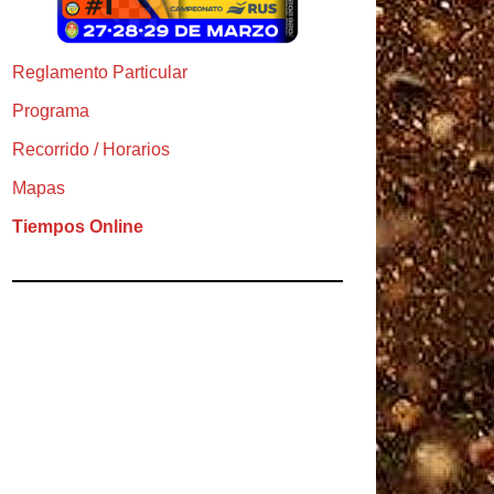
Reglamento Particular
Programa
Recorrido / Horarios
Mapas
Tiempos Online