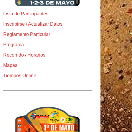
Lista de Participantes
Inscribirse / Actualizar Datos
Reglamento Particular
Programa
Recorrido / Horarios
Mapas
Tiempos Online