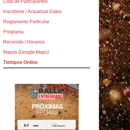
Lista de Participantes
Inscribirse / Actualizar Datos
Reglamento Particular
Programa
Recorrido / Horarios
Mapas (Google Maps)
Tiempos Online