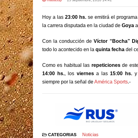
Hoy a las
23:00 hs.
se emitirá el programa
la carrera disputada en la ciudad de
Goya
a
Con la conducción de
Víctor “Bocha” D
todo lo acontecido en la
quinta fecha
del ce
Como es habitual las
repeticiones
de este
14:00 hs.
, los
viernes
a las
15:00 hs.
y
siempre por la señal de
América Sports
.-
Noticias
CATEGORIAS