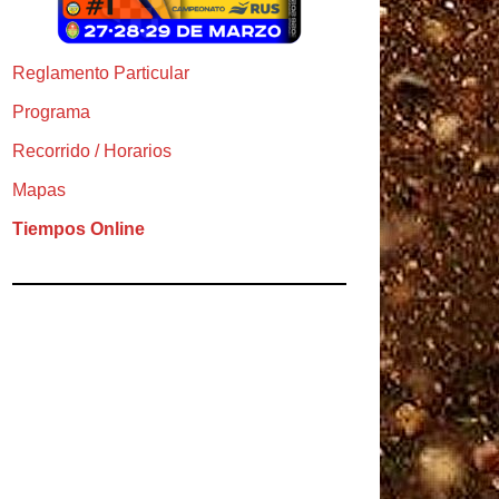
Reglamento Particular
Programa
Recorrido / Horarios
Mapas
Tiempos Online