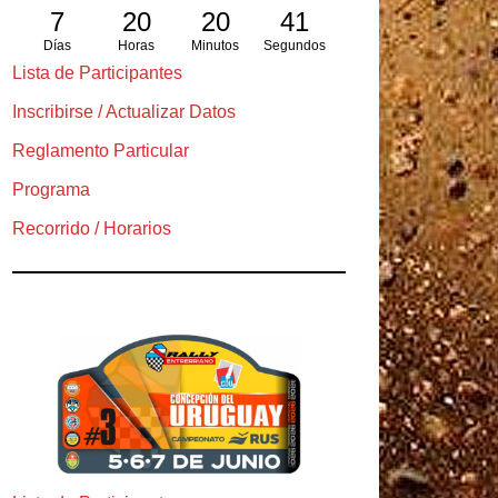
7
20
20
39
Días
Horas
Minutos
Segundos
Lista de Participantes
Inscribirse / Actualizar Datos
Reglamento Particular
Programa
Recorrido / Horarios