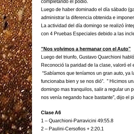
completando el podio.
Luego de haber dominado el día sábado (ga
administrar la diferencia obtenida e imponer
La actividad del día domingo se realizó ín
con 4 Pruebas Especiales debido a las incl
“Nos volvimos a hermanar con el Auto”
Luego del triunfo, Gustavo Quarchioni habl
Reconoció la paridad de la clase, valoró el e
“Sabíamos que teníamos un gran auto, ya la
funcionaba bien y se nos dió”. ” Hicimos una
domingo mas tranquilos, salir a regular un p
nos venía negando hace bastante”, dijo el p
Clase A6
1 – Quarchioni-Parravicini 49:55.8
2 – Paulini-Cersofios + 2:20.1