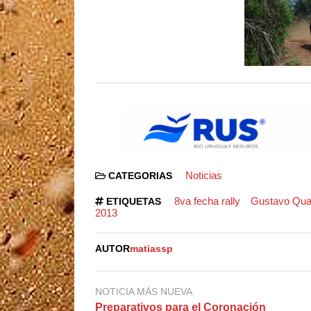
Noticias
CATEGORIAS
8va fecha rally
Gustavo Qua
ETIQUETAS
2013
AUTOR
matiassp
NOTICIA MÁS NUEVA
Preparativos para el Coronación