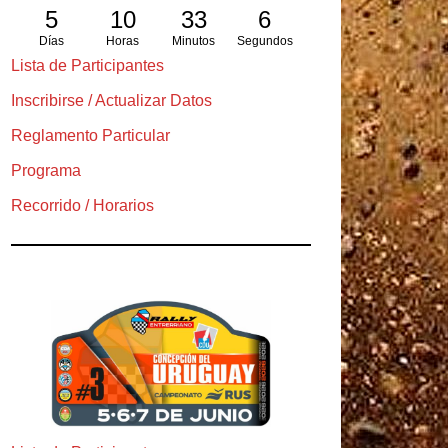
5
10
33
5
Días
Horas
Minutos
Segundos
Lista de Participantes
Inscribirse / Actualizar Datos
Reglamento Particular
Programa
Recorrido / Horarios