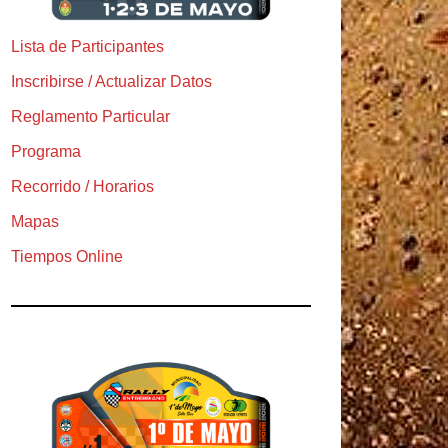
Lista de Participantes
Inscribirse / Actualizar Datos
Reglamento Particular
Programa
Recorrido / Horarios
Mapas
Tiempos Online