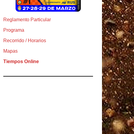
Reglamento Particular
Programa
Recorrido / Horarios
Mapas
Tiempos Online