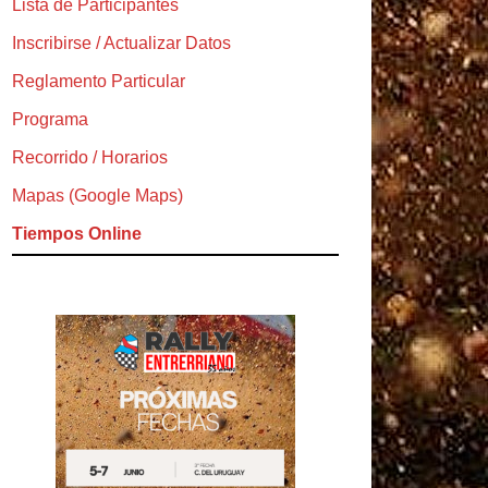
Lista de Participantes
Inscribirse / Actualizar Datos
Reglamento Particular
Programa
Recorrido / Horarios
Mapas (Google Maps)
Tiempos Online