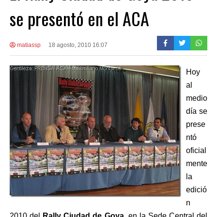
se presentó en el ACA
matiassp
18 agosto, 2010 16:07
Hoy
al
medio
día se
prese
ntó
oficial
mente
la
edició
n
2010 del
Rally Ciudad de Goya
, en la Sede Central del