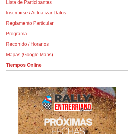
Lista de Participantes
Inscribirse / Actualizar Datos
Reglamento Particular
Programa
Recorrido / Horarios
Mapas (Google Maps)
Tiempos Online