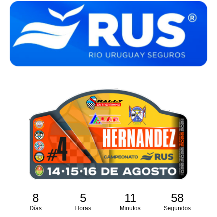
8
5
11
57
Días
Horas
Minutos
Segundos