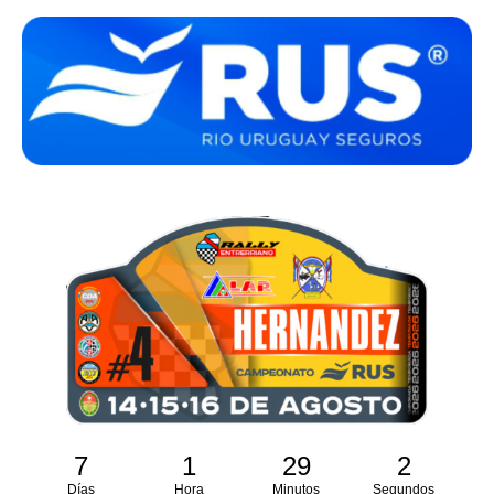
7
1
29
1
Días
Hora
Minutos
Segundo