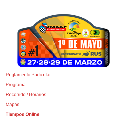
Reglamento Particular
Programa
Recorrido / Horarios
Mapas
Tiempos Online