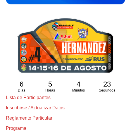
6
5
4
22
Días
Horas
Minutos
Segundos
Lista de Participantes
Inscribirse / Actualizar Datos
Reglamento Particular
Programa