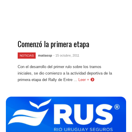
Comenzó la primera etapa
matiassp
- 15 octubre, 2011
NOTICIAS
Con el desarrollo del primer rulo sobre los tramos
iniciales, se dio comienzo a la actividad deportiva de la
primera etapa del Rally de Entre ...
Leer +