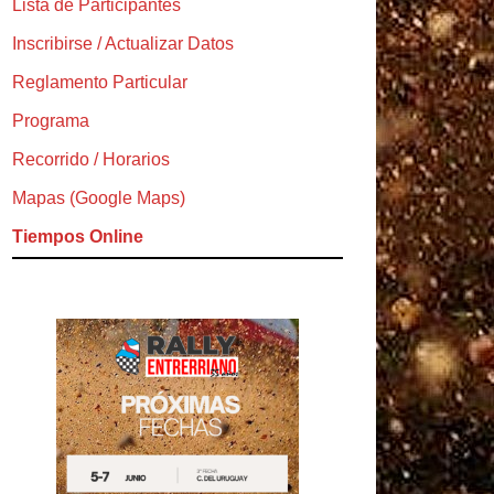
Lista de Participantes
Inscribirse / Actualizar Datos
Reglamento Particular
Programa
Recorrido / Horarios
Mapas (Google Maps)
Tiempos Online