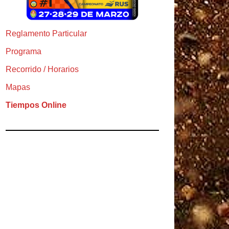
Reglamento Particular
Programa
Recorrido / Horarios
Mapas
Tiempos Online