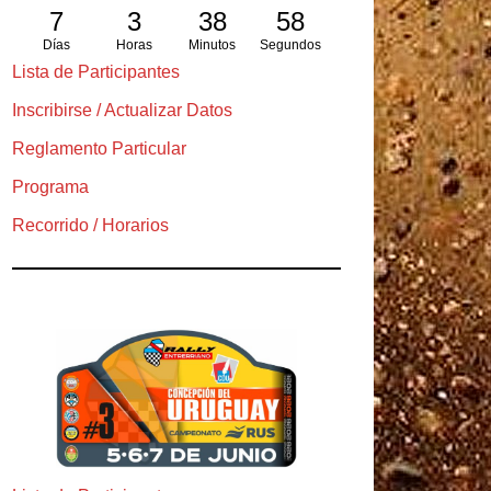
7
3
38
57
Días
Horas
Minutos
Segundos
Lista de Participantes
Inscribirse / Actualizar Datos
Reglamento Particular
Programa
Recorrido / Horarios