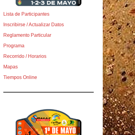
Lista de Participantes
Inscribirse / Actualizar Datos
Reglamento Particular
Programa
Recorrido / Horarios
Mapas
Tiempos Online