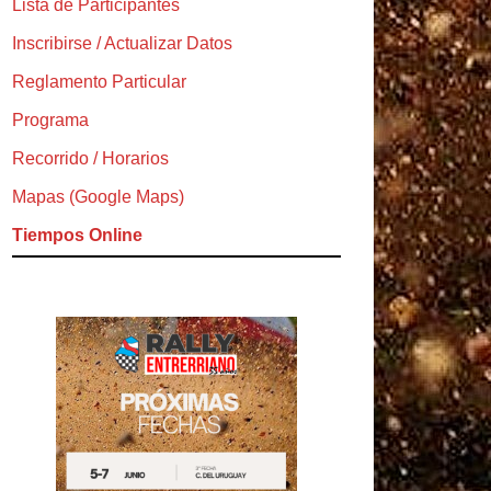
Lista de Participantes
Inscribirse / Actualizar Datos
Reglamento Particular
Programa
Recorrido / Horarios
Mapas (Google Maps)
Tiempos Online