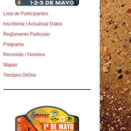
Lista de Participantes
Inscribirse / Actualizar Datos
Reglamento Particular
Programa
Recorrido / Horarios
Mapas
Tiempos Online