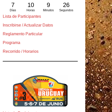
7
10
9
25
Días
Horas
Minutos
Segundos
Lista de Participantes
Inscribirse / Actualizar Datos
Reglamento Particular
Programa
Recorrido / Horarios