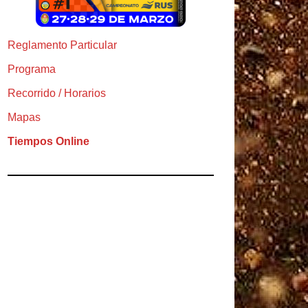
Reglamento Particular
Programa
Recorrido / Horarios
Mapas
Tiempos Online