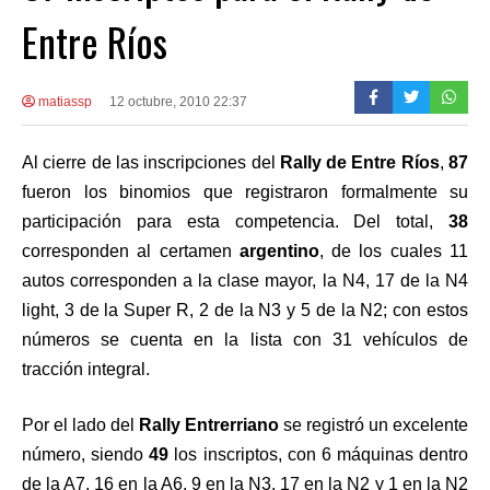
Entre Ríos
matiassp
12 octubre, 2010 22:37
Al cierre de las inscripciones del
Rally de Entre Ríos
,
87
fueron los binomios que registraron formalmente su
participación para esta competencia. Del total,
38
corresponden al certamen
argentino
, de los cuales 11
autos corresponden a la clase mayor, la N4, 17 de la N4
light, 3 de la Super R, 2 de la N3 y 5 de la N2; con estos
números se cuenta en la lista con 31 vehículos de
tracción integral.
Por el lado del
Rally Entrerriano
se registró un excelente
número, siendo
49
los inscriptos, con 6 máquinas dentro
de la A7, 16 en la A6, 9 en la N3, 17 en la N2 y 1 en la N2