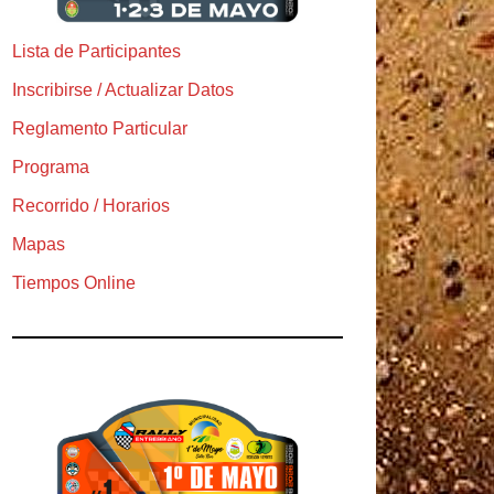
Lista de Participantes
Inscribirse / Actualizar Datos
Reglamento Particular
Programa
Recorrido / Horarios
Mapas
Tiempos Online