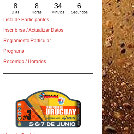
8
8
34
5
Días
Horas
Minutos
Segundos
Lista de Participantes
Inscribirse / Actualizar Datos
Reglamento Particular
Programa
Recorrido / Horarios