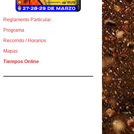
Reglamento Particular
Programa
Recorrido / Horarios
Mapas
Tiempos Online