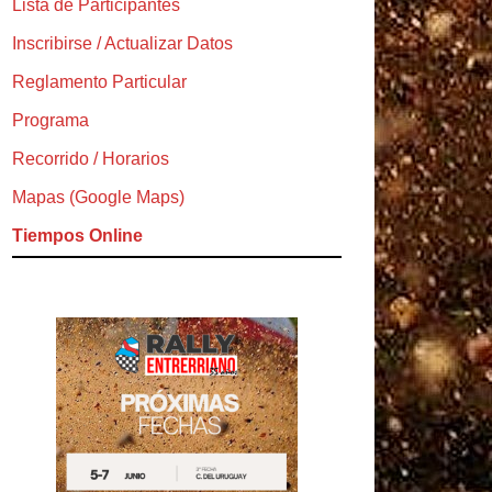
Lista de Participantes
Inscribirse / Actualizar Datos
Reglamento Particular
Programa
Recorrido / Horarios
Mapas (Google Maps)
Tiempos Online