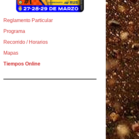
Reglamento Particular
Programa
Recorrido / Horarios
Mapas
Tiempos Online