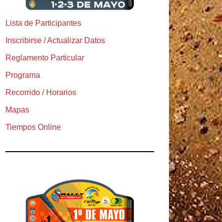
Lista de Participantes
Inscribirse / Actualizar Datos
Reglamento Particular
Programa
Recorrido / Horarios
Mapas
Tiempos Online