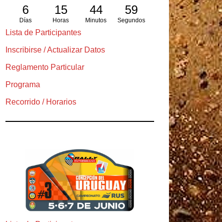
6
15
44
57
Días
Horas
Minutos
Segundos
Lista de Participantes
Inscribirse / Actualizar Datos
Reglamento Particular
Programa
Recorrido / Horarios