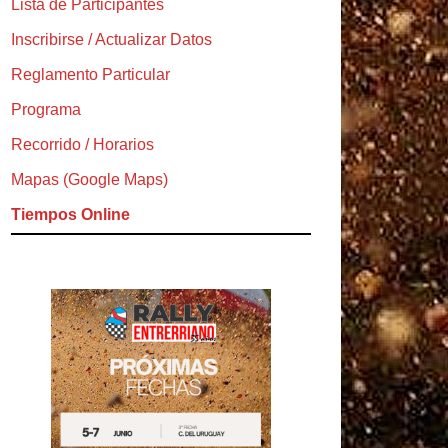
Lista de Participantes
Inscribirse / Actualizar Datos
Reglamento Particular
Programa
Recorrido / Horarios
Mapas (Google Maps)
Tiempos Online