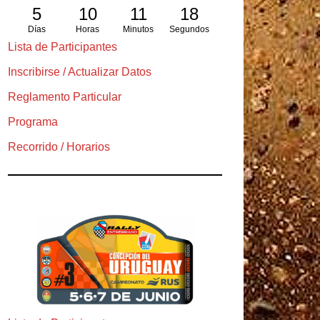
5
10
11
16
Días
Horas
Minutos
Segundos
Lista de Participantes
Inscribirse / Actualizar Datos
Reglamento Particular
Programa
Recorrido / Horarios