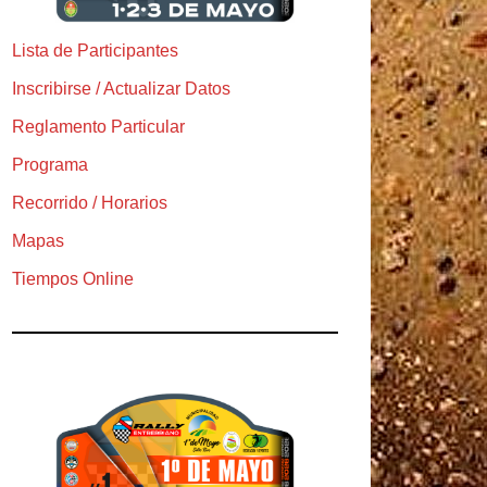
Lista de Participantes
Inscribirse / Actualizar Datos
Reglamento Particular
Programa
Recorrido / Horarios
Mapas
Tiempos Online