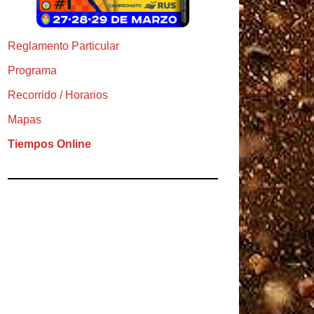
Reglamento Particular
Programa
Recorrido / Horarios
Mapas
Tiempos Online