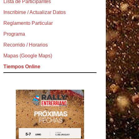
Lista de Participantes
Inscribirse / Actualizar Datos
Reglamento Particular
Programa
Recorrido / Horarios
Mapas (Google Maps)
Tiempos Online