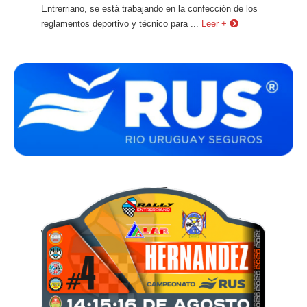
Entrerriano, se está trabajando en la confección de los
reglamentos deportivo y técnico para ...
Leer +