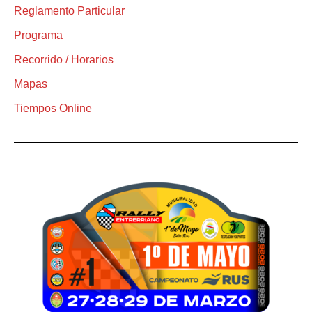
Reglamento Particular
Programa
Recorrido / Horarios
Mapas
Tiempos Online