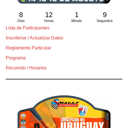
8
12
1
8
Días
Horas
Minuto
Segundos
Lista de Participantes
Inscribirse / Actualizar Datos
Reglamento Particular
Programa
Recorrido / Horarios