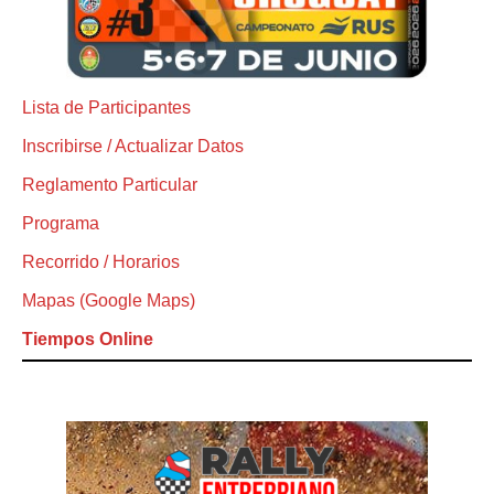
Lista de Participantes
Inscribirse / Actualizar Datos
Reglamento Particular
Programa
Recorrido / Horarios
Mapas (Google Maps)
Tiempos Online