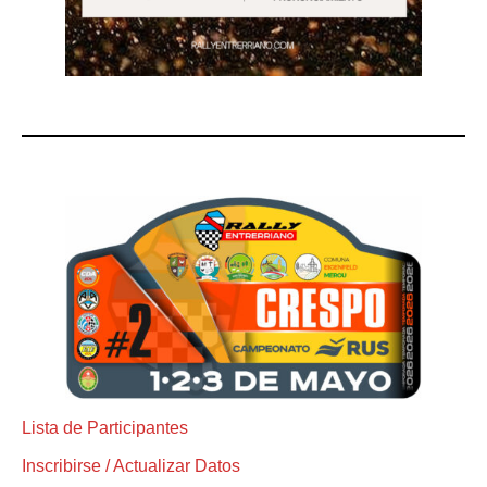
Lista de Participantes
Inscribirse / Actualizar Datos