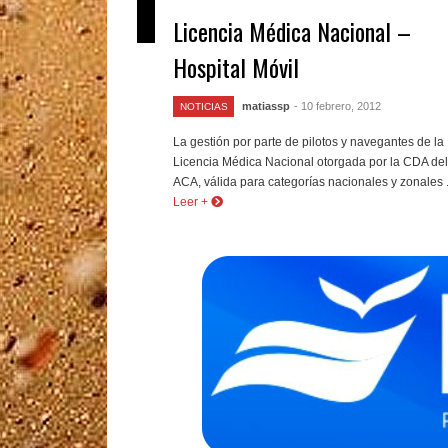
Licencia Médica Nacional –
Hospital Móvil
matiassp
- 10 febrero, 2012
NOTICIAS
La gestión por parte de pilotos y navegantes de la
Licencia Médica Nacional otorgada por la CDA del
ACA, válida para categorías nacionales y zonales .
Leer +