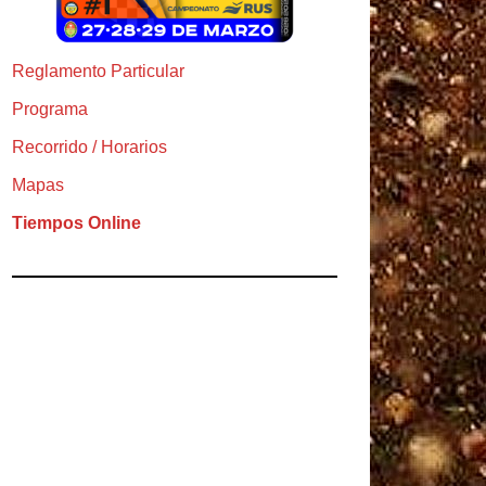
Reglamento Particular
Programa
Recorrido / Horarios
Mapas
Tiempos Online