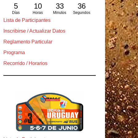
5
10
33
34
Días
Horas
Minutos
Segundos
Lista de Participantes
Inscribirse / Actualizar Datos
Reglamento Particular
Programa
Recorrido / Horarios