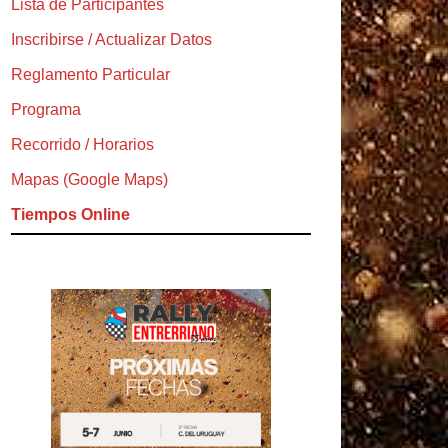
Lista de Participantes
Inscribirse / Actualizar Datos
Reglamento Particular
Programa
Recorrido / Horarios
Mapas (Google Maps)
Tiempos Online