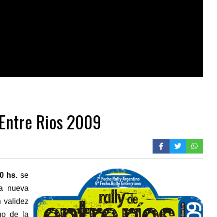
 Entre Rios 2009
0 hs.
se
na nueva
n validez
no de la