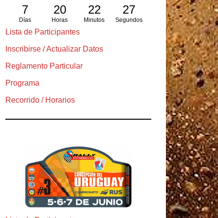
7
20
22
26
Días
Horas
Minutos
Segundos
Lista de Participantes
Inscribirse / Actualizar Datos
Reglamento Particular
Programa
Recorrido / Horarios