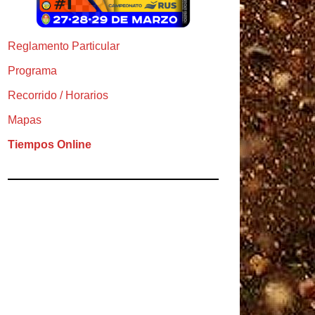
Reglamento Particular
Programa
Recorrido / Horarios
Mapas
Tiempos Online