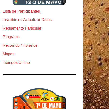
Lista de Participantes
Inscribirse / Actualizar Datos
Reglamento Particular
Programa
Recorrido / Horarios
Mapas
Tiempos Online