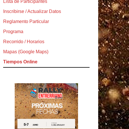
Lista de Participantes
Inscribirse / Actualizar Datos
Reglamento Particular
Programa
Recorrido / Horarios
Mapas (Google Maps)
Tiempos Online