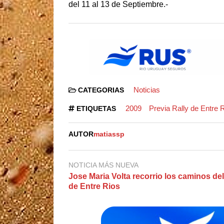
del 11 al 13 de Septiembre.-
Noticias
CATEGORIAS
2009
Previa Rally de Entre 
ETIQUETAS
AUTOR
matiassp
NOTICIA MÁS NUEVA
Jose Maria Volta recorrio los caminos del
de Entre Rios