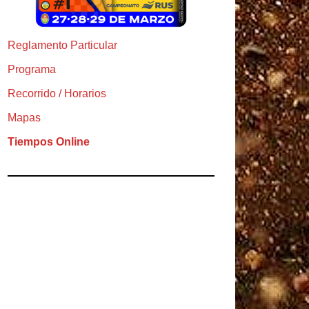
Reglamento Particular
Programa
Recorrido / Horarios
Mapas
Tiempos Online