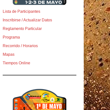
Lista de Participantes
Inscribirse / Actualizar Datos
Reglamento Particular
Programa
Recorrido / Horarios
Mapas
Tiempos Online