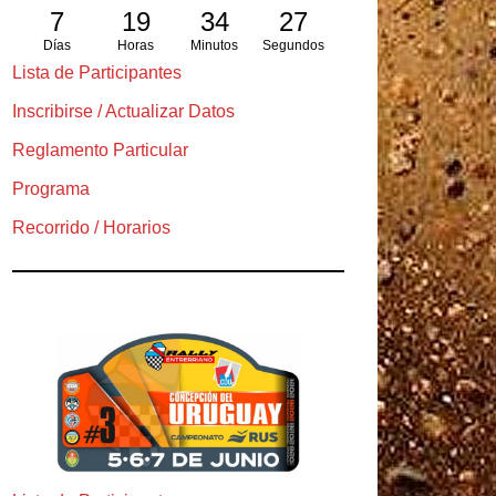
7
19
34
26
Días
Horas
Minutos
Segundos
Lista de Participantes
Inscribirse / Actualizar Datos
Reglamento Particular
Programa
Recorrido / Horarios