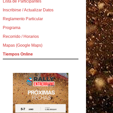
Lista de Participantes
Inscribirse / Actualizar Datos
Reglamento Particular
Programa
Recorrido / Horarios
Mapas (Google Maps)
Tiempos Online