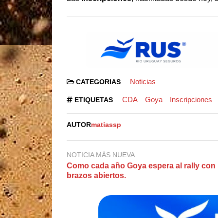
Noticias
CATEGORIAS
CDA
Goya
Inscripciones
ETIQUETAS
AUTOR
matiassp
NOTICIA MÁS NUEVA
Como cada año Goya espera al rally con 
brazos abiertos.