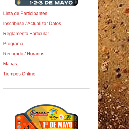
Lista de Participantes
Inscribirse / Actualizar Datos
Reglamento Particular
Programa
Recorrido / Horarios
Mapas
Tiempos Online