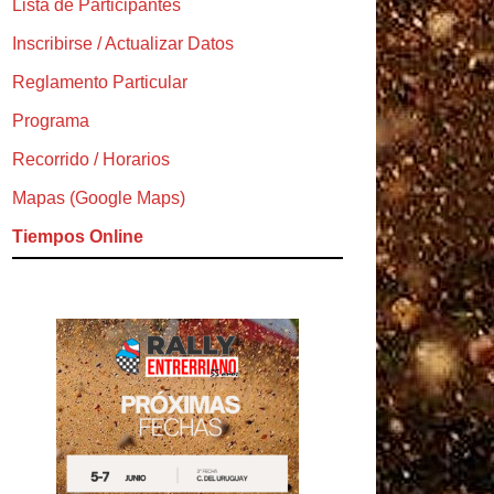
Lista de Participantes
Inscribirse / Actualizar Datos
Reglamento Particular
Programa
Recorrido / Horarios
Mapas (Google Maps)
Tiempos Online