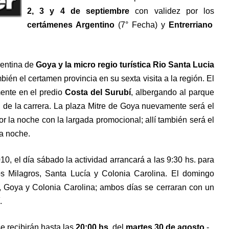
2, 3 y 4 de septiembre
con validez por los
certámenes Argentino
(7° Fecha) y
Entrerriano
rentina de
Goya y la micro regio turística Rio Santa Lucia
ién el certamen provincia en su sexta visita a la región. El
mente en el predio
Costa del Surubí
, albergando al parque
al de la carrera. La plaza Mitre de Goya nuevamente será el
or la noche con la largada promocional; allí también será el
la noche.
10, el día sábado la actividad arrancará a las 9:30 hs. para
os Milagros, Santa Lucía y Colonia Carolina. El domingo
e, Goya y Colonia Carolina; ambos días se cerraran con un
.
se recibirán hasta las
20:00 hs.
del
martes 30 de agosto
.-