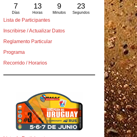
7
13
9
22
Días
Horas
Minutos
Segundos
Lista de Participantes
Inscribirse / Actualizar Datos
Reglamento Particular
Programa
Recorrido / Horarios