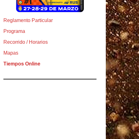
Reglamento Particular
Programa
Recorrido / Horarios
Mapas
Tiempos Online