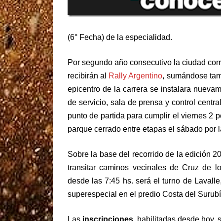
(6° Fecha) de la especialidad.
Por segundo año consecutivo la ciudad cor
recibirán al
Rally Argentino
, sumándose tamb
epicentro de la carrera se instalara nueva
de servicio, sala de prensa y control centr
punto de partida para cumplir el viernes 2 p
parque cerrado entre etapas el sábado por 
Sobre la base del recorrido de la edición 20
transitar caminos vecinales de Cruz de l
desde las 7:45 hs. será el turno de Lavall
superespecial en el predio Costa del Surubí
Las
inscripciones
, habilitadas desde hoy, 