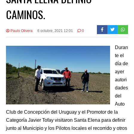
CAMINOS.
Paulo Olivera
6 octubre, 2021 12:01
0
Duran
te el
día de
ayer
autori
dades
del
Auto
Club de Concepción del Uruguay y el Promotor de la
Categoría Javier Tofay visitaron Santa Elena para definir
junto al Municipio y los Pilotos locales el recorrido y otros