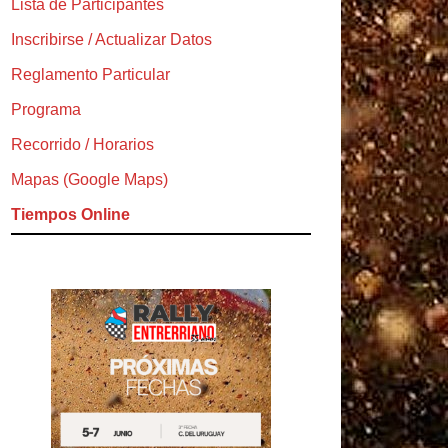
Lista de Participantes
Inscribirse / Actualizar Datos
Reglamento Particular
Programa
Recorrido / Horarios
Mapas (Google Maps)
Tiempos Online