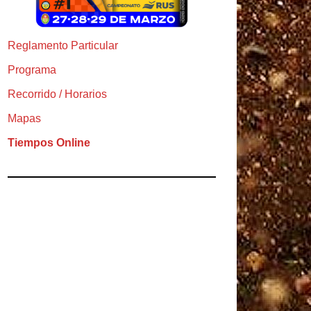
Reglamento Particular
Programa
Recorrido / Horarios
Mapas
Tiempos Online