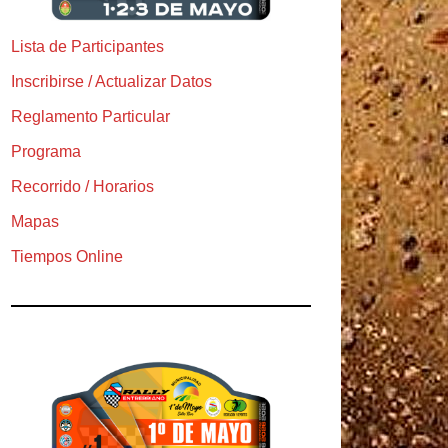
Lista de Participantes
Inscribirse / Actualizar Datos
Reglamento Particular
Programa
Recorrido / Horarios
Mapas
Tiempos Online