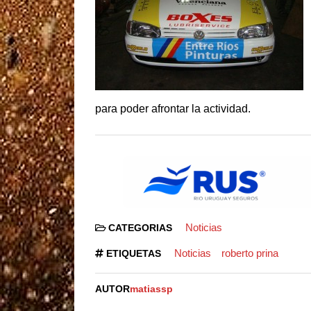
para poder afrontar la actividad.
Noticias
CATEGORIAS
Noticias
roberto prina
ETIQUETAS
AUTOR
matiassp