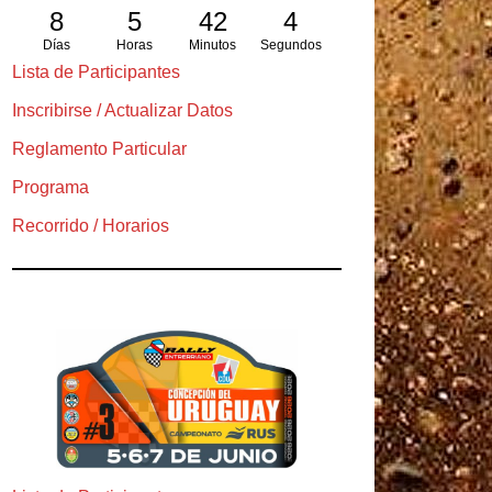
8
5
42
3
Días
Horas
Minutos
Segundos
Lista de Participantes
Inscribirse / Actualizar Datos
Reglamento Particular
Programa
Recorrido / Horarios