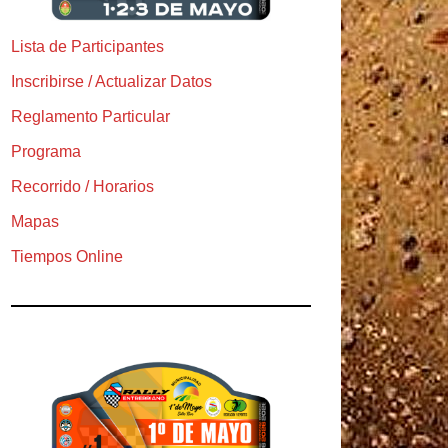
Lista de Participantes
Inscribirse / Actualizar Datos
Reglamento Particular
Programa
Recorrido / Horarios
Mapas
Tiempos Online