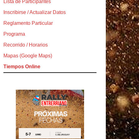
Lista de Participantes
Inscribirse / Actualizar Datos
Reglamento Particular
Programa
Recorrido / Horarios
Mapas (Google Maps)
Tiempos Online