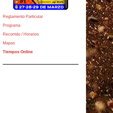
Reglamento Particular
Programa
Recorrido / Horarios
Mapas
Tiempos Online