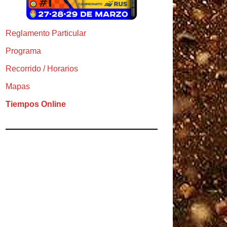
Reglamento Particular
Programa
Recorrido / Horarios
Mapas
Tiempos Online