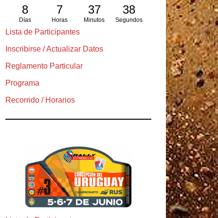
8
7
37
36
Días
Horas
Minutos
Segundos
Lista de Participantes
Inscribirse / Actualizar Datos
Reglamento Particular
Programa
Recorrido / Horarios