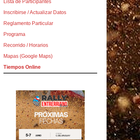
Lista de Participantes
Inscribirse / Actualizar Datos
Reglamento Particular
Programa
Recorrido / Horarios
Mapas (Google Maps)
Tiempos Online