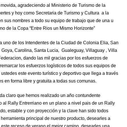
 movida, agradeciendo al Ministerio de Turismo de la
ertes y hoy como Secretaria de Turismo y Cultura a la
 en sus nombres a todo su equipo de trabajo que de una u
no de la Copa “Entre Rios un Mismo Horizonte”
a uno de los Intendentes de la Ciudad de Colonia Elia, San
 Goya, Carolina, Santa Lucia, Gualeguay, Villaguay , Villa
Federacion, dando las mil gracias por los esfuerzos de
remarcar los esfuerzos logísticos de todos sus equipos de
stedes este evento turístico y deportivo que llega a través
s en forma libre y gratuita a todas sus comunas.
da claro que hemos realizado un año contundente
 al Rally Entrerriano en un plano a nivel pais de un Rally
do, estable y con proyección y la clave han sido todos
 herramienta principal de nuestro producto, desearles a
 este receso de verano el mejor camino, desearles una