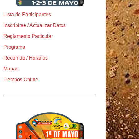
Lista de Participantes
Inscribirse / Actualizar Datos
Reglamento Particular
Programa
Recorrido / Horarios
Mapas
Tiempos Online