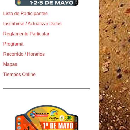
Lista de Participantes
Inscribirse / Actualizar Datos
Reglamento Particular
Programa
Recorrido / Horarios
Mapas
Tiempos Online