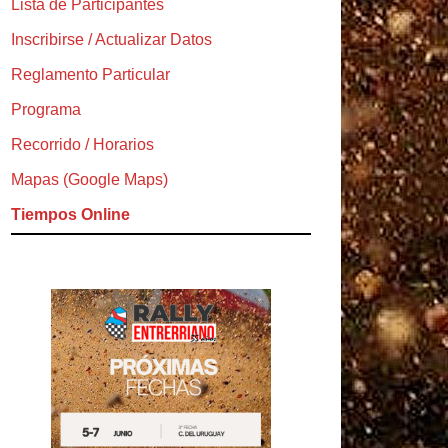
Lista de Participantes
Inscribirse / Actualizar Datos
Reglamento Particular
Programa
Recorrido / Horarios
Mapas (Google Maps)
Tiempos Online