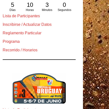
5
10
3
0
Días
Horas
Minutos
Segundos
Lista de Participantes
Inscribirse / Actualizar Datos
Reglamento Particular
Programa
Recorrido / Horarios