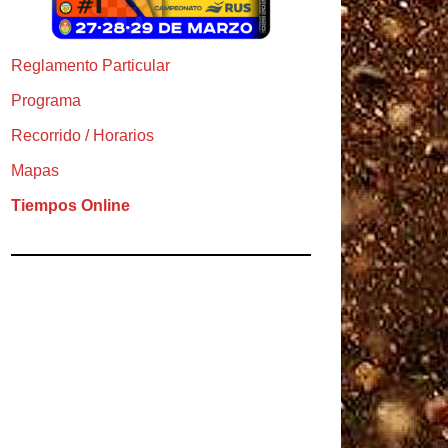
Reglamento Particular
Programa
Recorrido / Horarios
Mapas
Tiempos Online