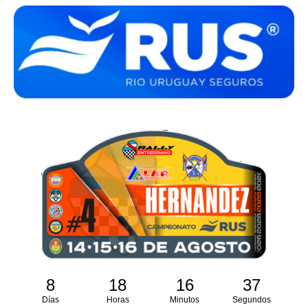
8
18
16
36
Días
Horas
Minutos
Segundos