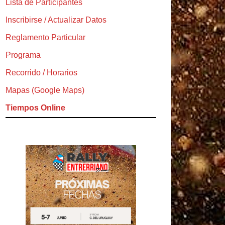
Lista de Participantes
Inscribirse / Actualizar Datos
Reglamento Particular
Programa
Recorrido / Horarios
Mapas (Google Maps)
Tiempos Online