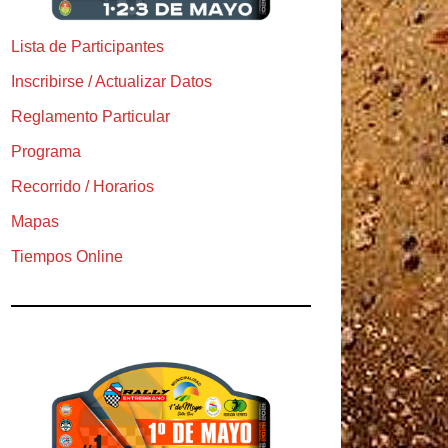
Lista de Participantes
Inscribirse / Actualizar Datos
Reglamento Particular
Programa
Recorrido / Horarios
Mapas
Tiempos Online