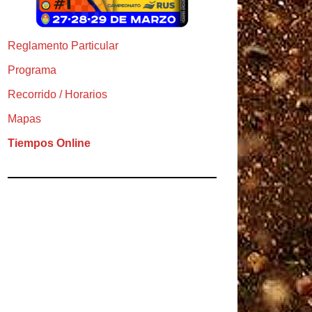
Reglamento Particular
Programa
Recorrido / Horarios
Mapas
Tiempos Online