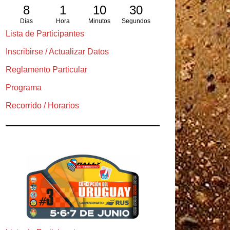
8
1
10
28
Días
Hora
Minutos
Segundos
Lista de Participantes
Inscribirse / Actualizar Datos
Reglamento Particular
Programa
Recorrido / Horarios