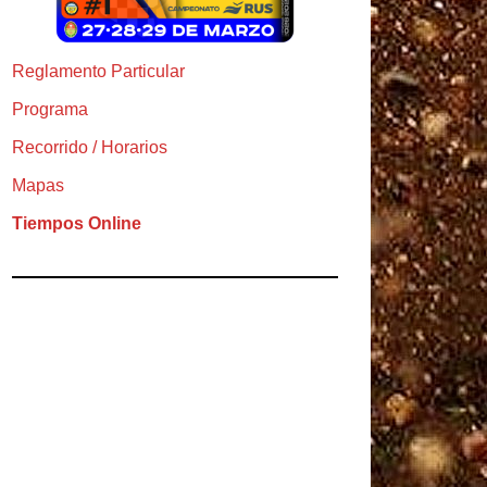
Reglamento Particular
Programa
Recorrido / Horarios
Mapas
Tiempos Online