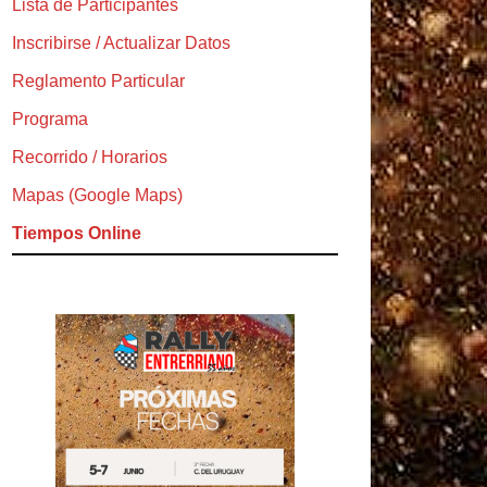
Lista de Participantes
Inscribirse / Actualizar Datos
Reglamento Particular
Programa
Recorrido / Horarios
Mapas (Google Maps)
Tiempos Online