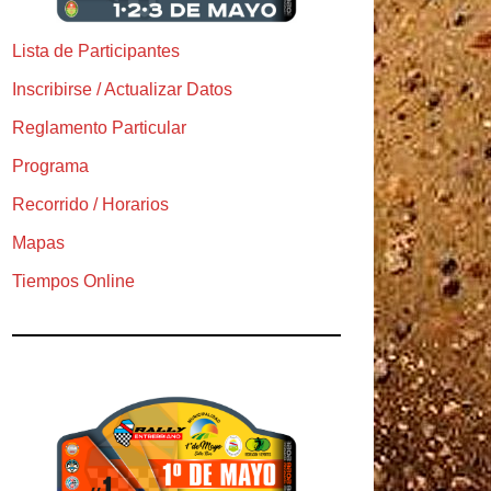
Lista de Participantes
Inscribirse / Actualizar Datos
Reglamento Particular
Programa
Recorrido / Horarios
Mapas
Tiempos Online