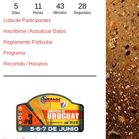
5
11
43
28
Días
Horas
Minutos
Segundos
Lista de Participantes
Inscribirse / Actualizar Datos
Reglamento Particular
Programa
Recorrido / Horarios