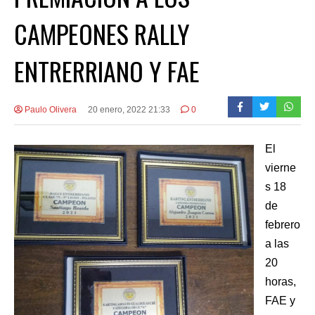
CAMPEONES RALLY
ENTRERRIANO Y FAE
Paulo Olivera
20 enero, 2022 21:33
0
El
vierne
s 18
de
febrero
a las
20
horas,
FAE y