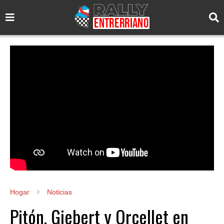
Hogar
Noticias
Pitón, Giebert y Orcellet en