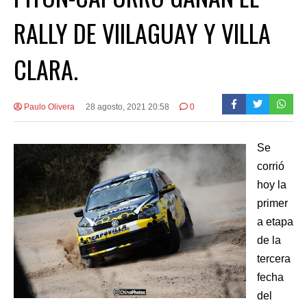
RALLY DE VIILAGUAY Y VILLA
CLARA.
Paulo Olivera
28 agosto, 2021 20:58
0
Se
corrió
hoy la
primer
a etapa
de la
tercera
fecha
del