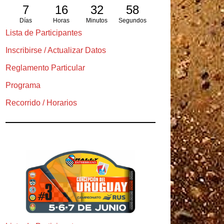
7
16
32
57
Días
Horas
Minutos
Segundos
Lista de Participantes
Inscribirse / Actualizar Datos
Reglamento Particular
Programa
Recorrido / Horarios