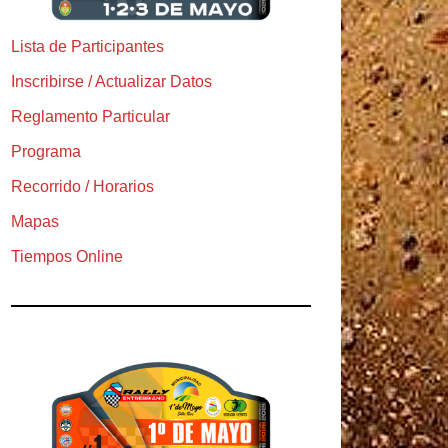
Lista de Participantes
Inscribirse / Actualizar Datos
Reglamento Particular
Programa
Recorrido / Horarios
Mapas
Tiempos Online