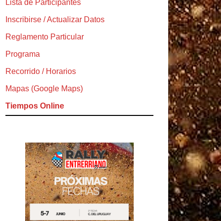
Lista de Participantes
Inscribirse / Actualizar Datos
Reglamento Particular
Programa
Recorrido / Horarios
Mapas (Google Maps)
Tiempos Online