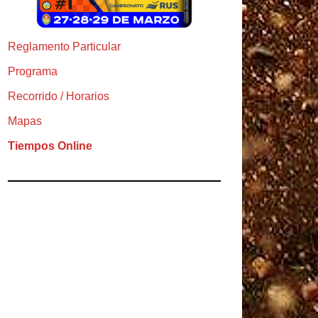
Reglamento Particular
Programa
Recorrido / Horarios
Mapas
Tiempos Online