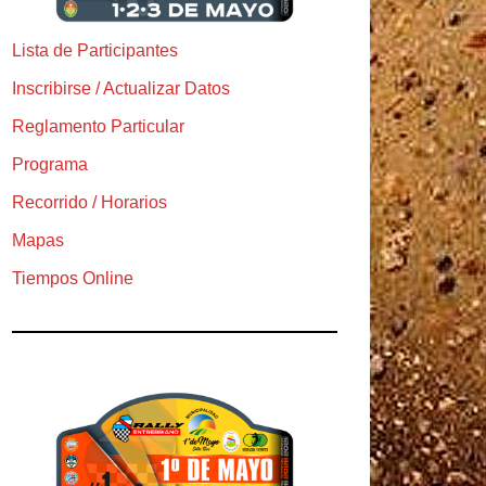
Lista de Participantes
Inscribirse / Actualizar Datos
Reglamento Particular
Programa
Recorrido / Horarios
Mapas
Tiempos Online