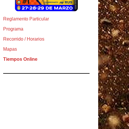
Reglamento Particular
Programa
Recorrido / Horarios
Mapas
Tiempos Online