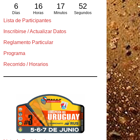
6
16
17
50
Días
Horas
Minutos
Segundos
Lista de Participantes
Inscribirse / Actualizar Datos
Reglamento Particular
Programa
Recorrido / Horarios