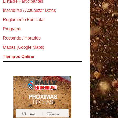
Lista de Participantes
Inscribirse / Actualizar Datos
Reglamento Particular
Programa
Recorrido / Horarios
Mapas (Google Maps)
Tiempos Online