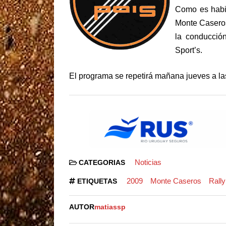
Como es habit
Monte Caseros
la conducció
Sport’s.
El programa se repetirá mañana jueves a las
Noticias
CATEGORIAS
2009
Monte Caseros
Rally
ETIQUETAS
AUTOR
matiassp