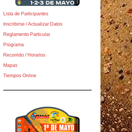
Lista de Participantes
Inscribirse / Actualizar Datos
Reglamento Particular
Programa
Recorrido / Horarios
Mapas
Tiempos Online