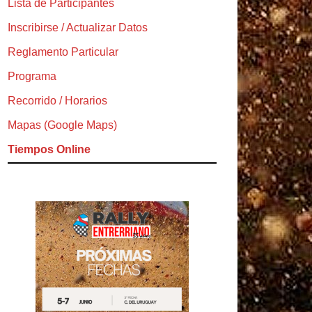
Lista de Participantes
Inscribirse / Actualizar Datos
Reglamento Particular
Programa
Recorrido / Horarios
Mapas (Google Maps)
Tiempos Online