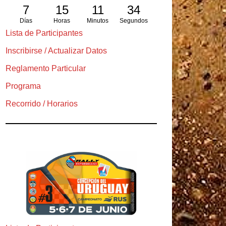
7
15
11
33
Días
Horas
Minutos
Segundos
Lista de Participantes
Inscribirse / Actualizar Datos
Reglamento Particular
Programa
Recorrido / Horarios