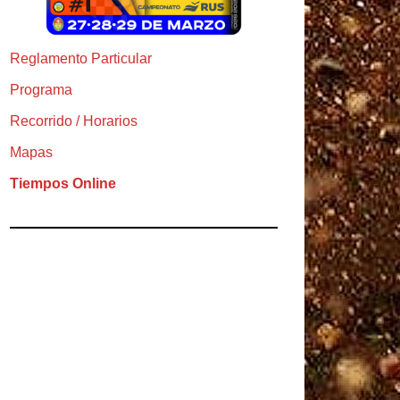
Reglamento Particular
Programa
Recorrido / Horarios
Mapas
Tiempos Online