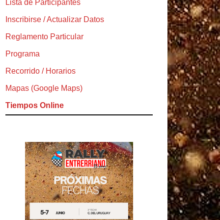
Lista de Participantes
Inscribirse / Actualizar Datos
Reglamento Particular
Programa
Recorrido / Horarios
Mapas (Google Maps)
Tiempos Online