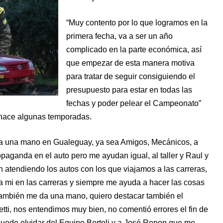
“Muy contento por lo que logramos en la
primera fecha, va a ser un año
complicado en la parte económica, así
que empezar de esta manera motiva
para tratar de seguir consiguiendo el
presupuesto para estar en todas las
fechas y poder pelear el Campeonato”
 hace algunas temporadas.
da una mano en Gualeguay, ya sea Amigos, Mecánicos, a
opaganda en el auto pero me ayudan igual, al taller y Raul y
atendiendo los autos con los que viajamos a las carreras,
 mi en las carreras y siempre me ayuda a hacer las cosas
 también me da una mano, quiero destacar también el
ti, nos entendimos muy bien, no comentió errores el fin de
 puedo olvidar del Equipo Bertoli y a José Renon que me