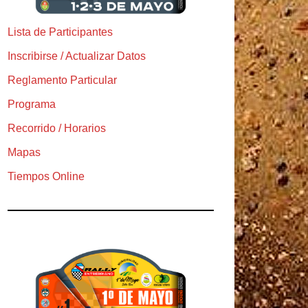
Lista de Participantes
Inscribirse / Actualizar Datos
Reglamento Particular
Programa
Recorrido / Horarios
Mapas
Tiempos Online