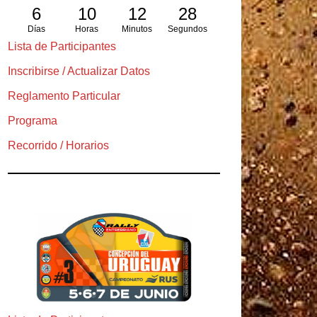
6
10
12
27
Días
Horas
Minutos
Segundos
Lista de Participantes
Inscribirse / Actualizar Datos
Reglamento Particular
Programa
Recorrido / Horarios