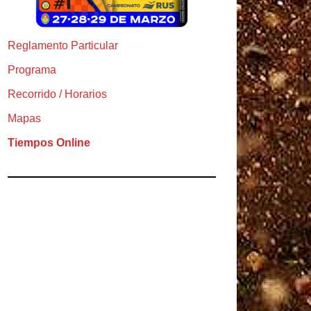
Reglamento Particular
Programa
Recorrido / Horarios
Mapas
Tiempos Online