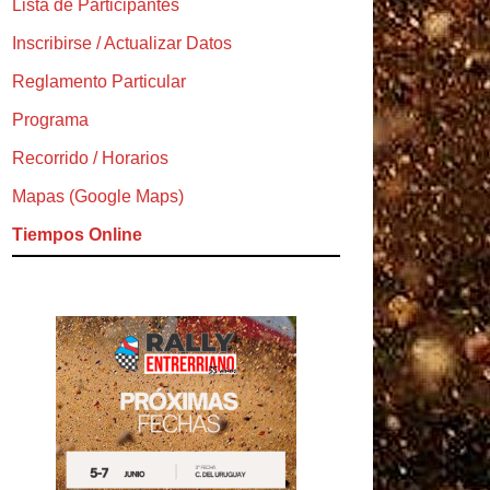
Lista de Participantes
Inscribirse / Actualizar Datos
Reglamento Particular
Programa
Recorrido / Horarios
Mapas (Google Maps)
Tiempos Online