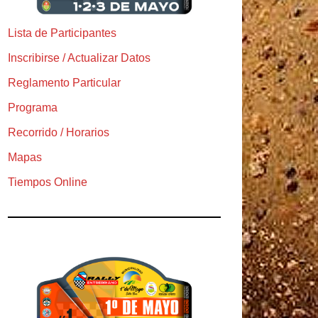
Lista de Participantes
Inscribirse / Actualizar Datos
Reglamento Particular
Programa
Recorrido / Horarios
Mapas
Tiempos Online