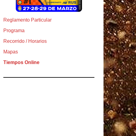
Reglamento Particular
Programa
Recorrido / Horarios
Mapas
Tiempos Online