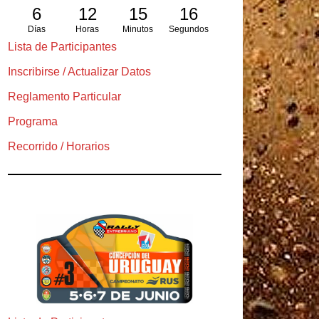
6
12
15
14
Días
Horas
Minutos
Segundos
Lista de Participantes
Inscribirse / Actualizar Datos
Reglamento Particular
Programa
Recorrido / Horarios