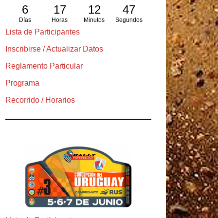
6
17
12
46
Días
Horas
Minutos
Segundos
Lista de Participantes
Inscribirse / Actualizar Datos
Reglamento Particular
Programa
Recorrido / Horarios