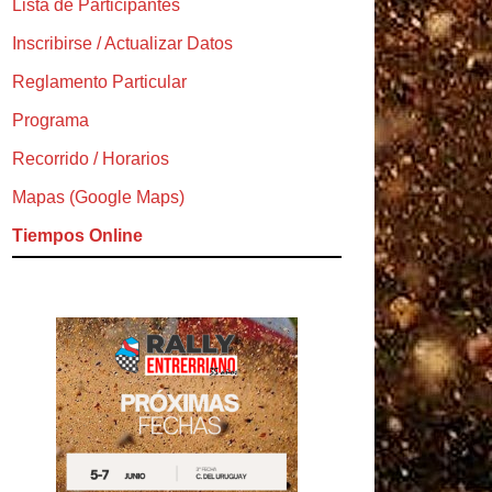
Lista de Participantes
Inscribirse / Actualizar Datos
Reglamento Particular
Programa
Recorrido / Horarios
Mapas (Google Maps)
Tiempos Online