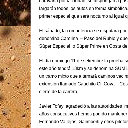
caravana por la ciudad, se dispongan a pas
largarán todos los autos en forma simbólica.
primer especial que será nocturno al igual 
El sábado, la competencia se disputará por
denomina Carolina – Paso del Rubio y que 
Súper Especial o Súper Prime en Costa del
El día domingo 11 de setiembre la prueba se
este año tendrá 13km y se denomina SUM Lav
un tramo mixto que alternará caminos vecin
extensión llamado Gauchito Gil Goya – Cost
cierre de la carrera.
Javier Tofay agradeció a las autoridades m
años consecutivos hemos podido mantener aq
Fernando Vallejos, Galimberti y otros pilot