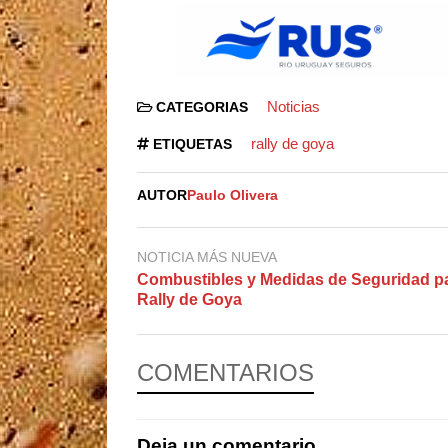
Noticias
CATEGORIAS
rally de goya
ETIQUETAS
AUTOR
Paulo Olivera
NOTICIA MÁS NUEVA
Combustibles y Medidas de Seguridad pa
Rally de Goya
COMENTARIOS
Deja un comentario