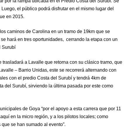
ar por la rampa ubicada en el Predio Costa del Surubí. Se
 Luego, el público podrá disfrutar en el mismo lugar del
que en 2015.
 los caminos de Carolina en un tramo de 19km que se
se hará en tres oportunidades, cerrando la etapa con un
 Surubí
 trasladará a Lavalle que retorna con su clásico tramo, que
alle – Barrio Unidas, este se recorrerá alternando con
ales con el predio Costa del Surubí y tendrá 4km de
a del Surubí, sirviendo la última pasada por este como
unicipales de Goya “por el apoyo a esta carrera que por 11
uí en la micro región, y a los pilotos locales; como
os que se han sumado al evento”.