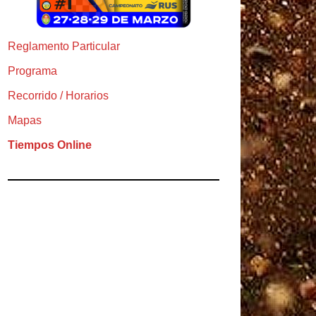
Reglamento Particular
Programa
Recorrido / Horarios
Mapas
Tiempos Online