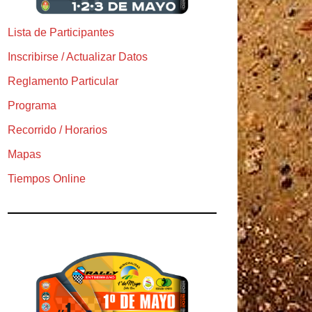
Lista de Participantes
Inscribirse / Actualizar Datos
Reglamento Particular
Programa
Recorrido / Horarios
Mapas
Tiempos Online