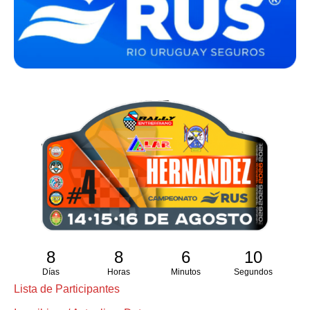
8
8
6
10
Días
Horas
Minutos
Segundos
Lista de Participantes