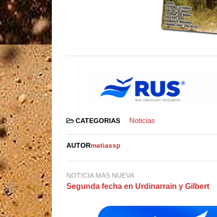
Noticias
CATEGORIAS
AUTOR
matiassp
NOTICIA MÁS NUEVA
Segunda fecha en Urdinarrain y Gilbert