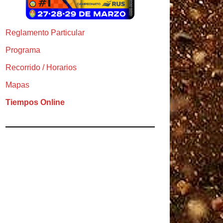
Reglamento Particular
Programa
Recorrido / Horarios
Mapas
Tiempos Online