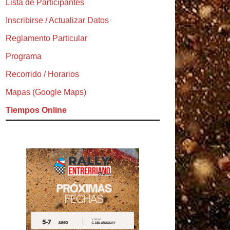
Lista de Participantes
Inscribirse / Actualizar Datos
Reglamento Particular
Programa
Recorrido / Horarios
Mapas (Google Maps)
Tiempos Online