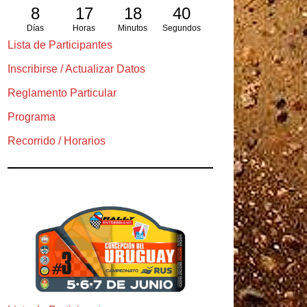
8
17
18
39
Días
Horas
Minutos
Segundos
Lista de Participantes
Inscribirse / Actualizar Datos
Reglamento Particular
Programa
Recorrido / Horarios