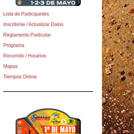
Lista de Participantes
Inscribirse / Actualizar Datos
Reglamento Particular
Programa
Recorrido / Horarios
Mapas
Tiempos Online