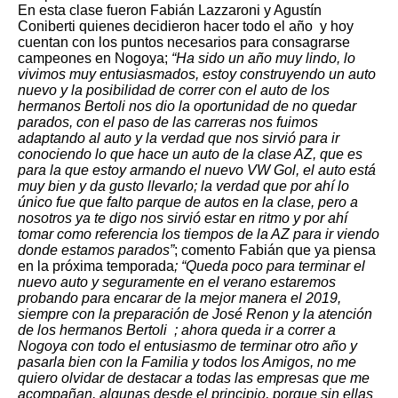
En esta clase fueron Fabián Lazzaroni y Agustín
Coniberti quienes decidieron hacer todo el año y hoy
cuentan con los puntos necesarios para consagrarse
campeones en Nogoya;
“Ha sido un año muy lindo, lo
vivimos muy entusiasmados, estoy construyendo un auto
nuevo y la posibilidad de correr con el auto de los
hermanos Bertoli nos dio la oportunidad de no quedar
parados, con el paso de las carreras nos fuimos
adaptando al auto y la verdad que nos sirvió para ir
conociendo lo que hace un auto de la clase AZ, que es
para la que estoy armando el nuevo VW Gol, el auto está
muy bien y da gusto llevarlo; la verdad que por ahí lo
único fue que falto parque de autos en la clase, pero a
nosotros ya te digo nos sirvió estar en ritmo y por ahí
tomar como referencia los tiempos de la AZ para ir viendo
donde estamos parados”
; comento Fabián que ya piensa
en la próxima temporada
; “Queda poco para terminar el
nuevo auto y seguramente en el verano estaremos
probando para encarar de la mejor manera el 2019,
siempre con la preparación de José Renon y la atención
de los hermanos Bertoli
; ahora queda ir a correr a
Nogoya con todo el entusiasmo de terminar otro año y
pasarla bien con la Familia y todos los Amigos, no me
quiero olvidar de destacar a todas las empresas que me
acompañan, algunas desde el principio, porque sin ellas