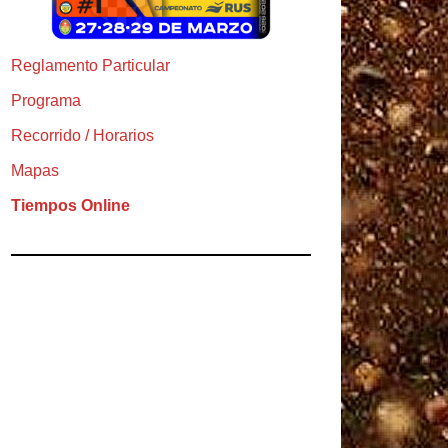
Reglamento Particular
Programa
Recorrido / Horarios
Mapas
Tiempos Online