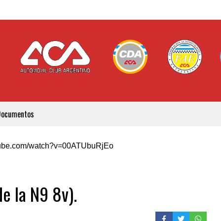
Documentos
utube.com/watch?v=00ATUbuRjEo
e la N9 8v).