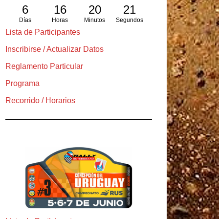
6
16
20
20
Días
Horas
Minutos
Segundos
Lista de Participantes
Inscribirse / Actualizar Datos
Reglamento Particular
Programa
Recorrido / Horarios