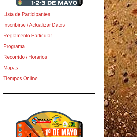
Lista de Participantes
Inscribirse / Actualizar Datos
Reglamento Particular
Programa
Recorrido / Horarios
Mapas
Tiempos Online