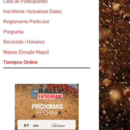
Lista de Participantes
Inscribirse / Actualizar Datos
Reglamento Particular
Programa
Recorrido / Horarios
Mapas (Google Maps)
Tiempos Online