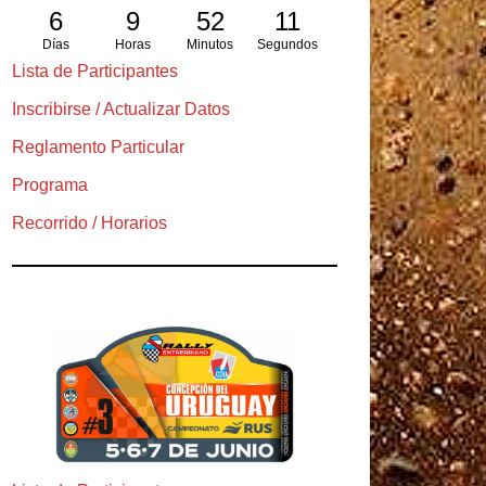
6
9
52
9
Días
Horas
Minutos
Segundos
Lista de Participantes
Inscribirse / Actualizar Datos
Reglamento Particular
Programa
Recorrido / Horarios