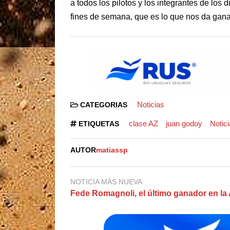
a todos los pilotos y los integrantes de los
fines de semana, que es lo que nos da gana
Noticias
CATEGORIAS
clase AZ
juan godoy
Notic
ETIQUETAS
AUTOR
matiassp
NOTICIA MÁS NUEVA
Fede Romagnoli, el último ganador en la 