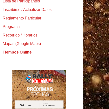
Lista de Participantes
Inscribirse / Actualizar Datos
Reglamento Particular
Programa
Recorrido / Horarios
Mapas (Google Maps)
Tiempos Online