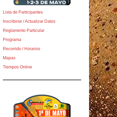
Lista de Participantes
Inscribirse / Actualizar Datos
Reglamento Particular
Programa
Recorrido / Horarios
Mapas
Tiempos Online