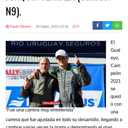
N9).
Paulo Olivera
26 mayo, 2022 10:31
0
El
Gual
eyo,
Cam
peón
2021
se
qued
ó con
“Fue una carrera muy entretenida”
una
carrera que fue ajustada en todo su desarrollo, llegando a
cambiar varias veces la punta y demostrando el gran