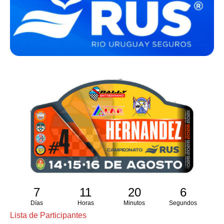
7
11
20
5
Días
Horas
Minutos
Segundos
Lista de Participantes