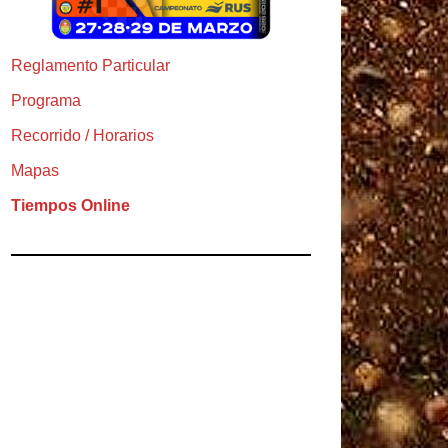
Reglamento Particular
Programa
Recorrido / Horarios
Mapas
Tiempos Online