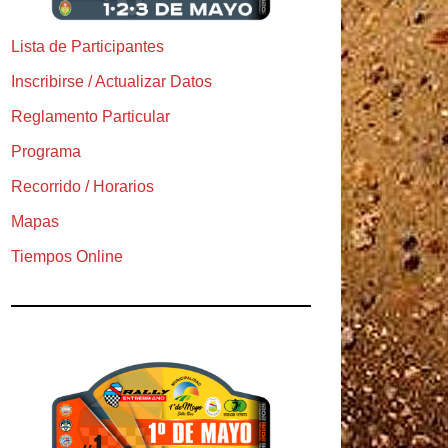
Lista de Participantes
Inscribirse / Actualizar Datos
Reglamento Particular
Programa
Recorrido / Horarios
Mapas
Tiempos Online