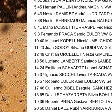
4 62 Juan SORIA Ernesto WEISZ VW Gol A Z
5 45 Hernan PAULINI Andrea MAGNIN VW Go
6 43 Néstor RAMIREZ Andrés UDRIZARD VW 
7 38 Néstor BERNIGAUD Mauricio BALBUEN
8 41 Mario MOSSET ITURRASPE Federico V
9 8 Fernando FRAGA Sergio EULER VW Gol A
10 40 Michael KORELL Nicolás MELCHIORI F
11 23 Juan GODOY Silvano GUIDI VW Gol A 
12 49 Cristian ORCELLET Néstor GIMENEZ 
13 56 Luciano LAMBERT Santiago LAMBERT 
14 24 Emiliano SCHVARTZ Leonel SCHAF VW
15 37 Ignacio SECCHI Javier TABOADA VW 
16 57 Roberto EULER Abel EULER VW Senda
17 46 Guillermo BIBEL Ezequiel SANCHEZ 
18 65 David ECHAZARRETA Silvio BOHL Ren
19 36 Roberto PRINA Gustavo BERTOLI VW 
20 50 Daniel BAEZ Rubén ARRIJURIA VW Go