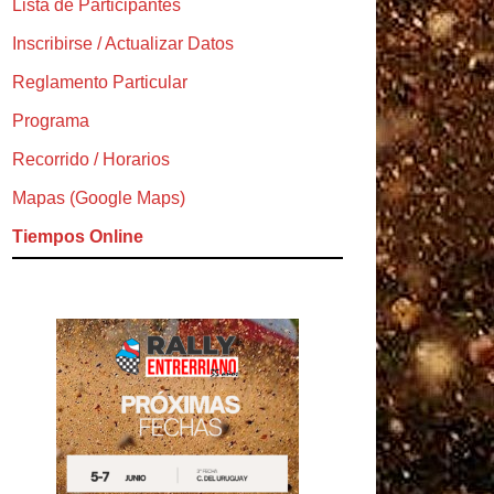
Lista de Participantes
Inscribirse / Actualizar Datos
Reglamento Particular
Programa
Recorrido / Horarios
Mapas (Google Maps)
Tiempos Online