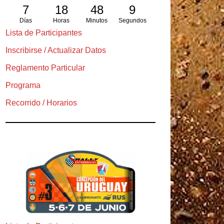
7
18
48
7
Días
Horas
Minutos
Segundos
Lista de Participantes
Inscribirse / Actualizar Datos
Reglamento Particular
Programa
Recorrido / Horarios