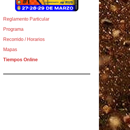
Reglamento Particular
Programa
Recorrido / Horarios
Mapas
Tiempos Online