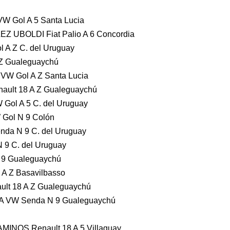
 Gol A 5 Santa Lucia
Z UBOLDI Fiat Palio A 6 Concordia
 A Z C. del Uruguay
 Z Gualeguaychú
W Gol A Z Santa Lucia
ault 18 A Z Gualeguaychú
ol A 5 C. del Uruguay
Gol N 9 Colón
da N 9 C. del Uruguay
 9 C. del Uruguay
 9 Gualeguaychú
A Z Basavilbasso
ult 18 A Z Gualeguaychú
 VW Senda N 9 Gualeguaychú
INOS Renault 18 A 5 Villaguay