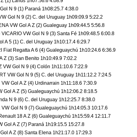
 (1) Lanus 1h07:56.6 4:08.9
l N 9 (1) Paraná 1h08:25.7 4:38.0
Gol N 9 (2) C. del Uruguay 1h09:09.9 5:22.2
A VW Gol A Z (2) Gualeguay 1h09:44.5 5:56.8
ICARIO VW Gol N 9 (3) Santa Fé 1h09:48.5 6:00.8
 5 (1) C. del Uruguay 1h10:17.4 6:29.7
iat Regatta A 6 (4) Gualeguaychú 1h10:24.6 6:36.9
Z (3) San Benito 1h10:49.9 7:02.2
VW Gol N 9 (4) Colón 1h11:10.6 7:22.9
VW Gol N 9 (5) C. del Uruguay 1h11:12.2 7:24.5
 Gol A Z (4) Urdinarrain 1h11:18.6 7:30.9
Gol A Z (5) Gualeguaychú 1h12:06.2 8:18.5
 N 9 (6) C. del Uruguay 1h12:25.7 8:38.0
VW Gol N 9 (7) Gualeguaychú 1h14:05.3 10:17.6
ault 18 A Z (6) Gualeguaychú 1h15:59.4 12:11.7
Gol A Z (7) Paraná 1h19:15.5 15:27.8
l A Z (8) Santa Elena 1h21:17.0 17:29.3