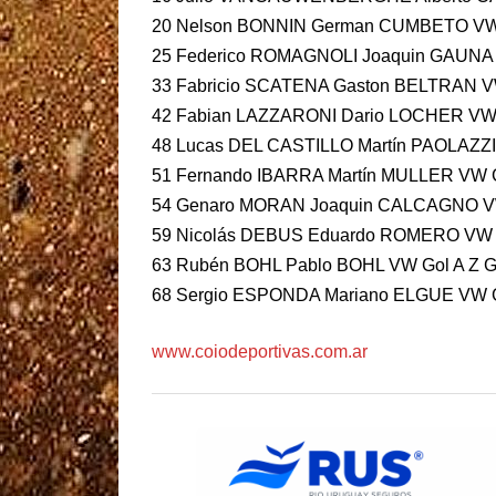
20 Nelson BONNIN German CUMBETO VW G
25 Federico ROMAGNOLI Joaquin GAUNA V
33 Fabricio SCATENA Gaston BELTRAN VW 
42 Fabian LAZZARONI Dario LOCHER VW 
48 Lucas DEL CASTILLO Martín PAOLAZZI 
51 Fernando IBARRA Martín MULLER VW G
54 Genaro MORAN Joaquin CALCAGNO VW
59 Nicolás DEBUS Eduardo ROMERO VW Ga
63 Rubén BOHL Pablo BOHL VW Gol A Z 
68 Sergio ESPONDA Mariano ELGUE VW G
www.coiodeportivas.com.ar