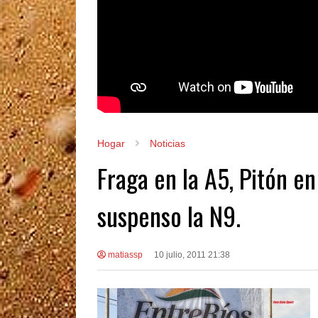
Hogar
Noticias
Fraga en la A5, Pitón en
suspenso la N9.
matiassp
10 julio, 2011 21:38