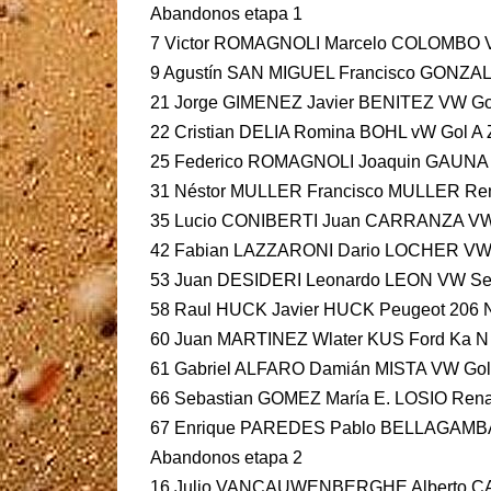
Abandonos etapa 1
7 Victor ROMAGNOLI Marcelo COLOMBO VW
9 Agustín SAN MIGUEL Francisco GONZALE
21 Jorge GIMENEZ Javier BENITEZ VW Gol
22 Cristian DELIA Romina BOHL vW Gol A
25 Federico ROMAGNOLI Joaquin GAUNA V
31 Néstor MULLER Francisco MULLER Ren
35 Lucio CONIBERTI Juan CARRANZA VW G
42 Fabian LAZZARONI Dario LOCHER VW 
53 Juan DESIDERI Leonardo LEON VW Sen
58 Raul HUCK Javier HUCK Peugeot 206 N
60 Juan MARTINEZ Wlater KUS Ford Ka N
61 Gabriel ALFARO Damián MISTA VW Gol 
66 Sebastian GOMEZ María E. LOSIO Rena
67 Enrique PAREDES Pablo BELLAGAMBA
Abandonos etapa 2
16 Julio VANCAUWENBERGHE Alberto CAM